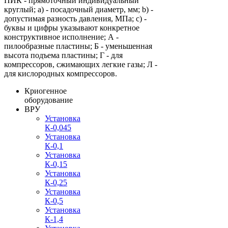
ПИК - прямоточный индивидуальный
круглый; a) - посадочный диаметр, мм; b) -
допустимая разность давления, МПа; c) -
буквы и цифры указывают конкретное
конструктивное исполнение; А -
пилообразные пластины; Б - уменьшенная
высота подъема пластины; Г - для
компрессоров, сжимающих легкие газы; Л -
для кислородных компрессоров.
Криогенное
оборудование
ВРУ
Установка
К-0,045
Установка
К-0,1
Установка
К-0,15
Установка
К-0,25
Установка
К-0,5
Установка
К-1,4