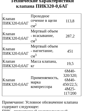
Технические характеристики
клапана ПИК320-0,6АГ
Проходное
Клапан
сечение в щели
113,8
ПИК320-0,6АГ
2
см
Мертвый объем
Клапан
- всасывание,
287,2
ПИК320-0,6АГ
3
см
Мертвый объем
Клапан
- нагнетание,
451
ПИК320-0,6АГ
3
см
Клапан
Масса клапана,
19,5
ПИК320-0,6АГ
кг
6М40-
320/320;
Применяемость,
Клапан
6М40-
марка
ПИК320-0,6АГ
450/22,5;
компрессора
4М25-
117/200
Примечание: Условное обозначение клапана
содержит следующее: