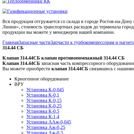
Вся продукция отгружается со склада в городе Ростов-на-До
Линии», стоимость транспортных расходов до терминала города
продукции вы можете у менеджеров нашей компании.
Главная
Запасные части
Запчасти к турбокомпрессорам и нагне
314.44 СБ
Клапан 314.44СБ клапан противопомпажный 314.44 СБ
Клапан 314.44СБ
запасная часть компрессорного оборудовани
Вы можете приобрести
клапан 314.44СБ
связавшись с нашими
Криогенное оборудование
ВРУ
Установка К-0,045
Установка К-0,1
Установка К-0,15
Установка К-0,25
Установка К-0,5
Установка К-1,4
Установка ААж-0,045
Установка Аж-0,25
Установка Аж-0,3