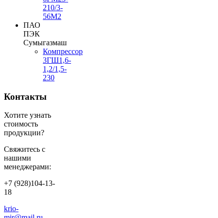
210/3-
56М2
ПАО
ПЭК
Сумыгазмаш
Компрессор
3ГШ1,6-
1,2/1,5-
230
Контакты
Хотите узнать
стоимость
продукции?
Свяжитесь с
нашими
менеджерами:
+7 (928)104-13-
18
krio-
mir@mail.ru