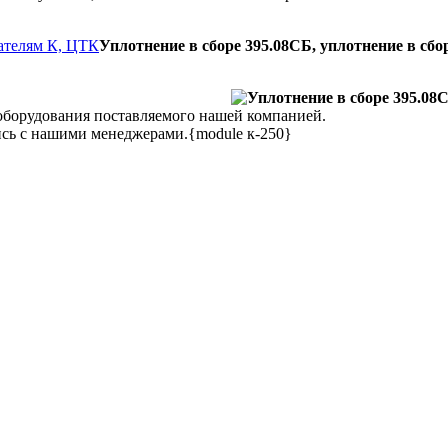
тателям К, ЦТК
Уплотнение в сборе 395.08СБ, уплотнение в сбо
 оборудования поставляемого нашей компанией.
сь с нашими менеджерами.{module к-250}