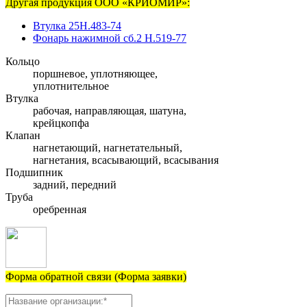
Другая продукция ООО «КРИОМИР»:
Втулка 25Н.483-74
Фонарь нажимной сб.2 Н.519-77
Кольцо
поршневое, уплотняющее,
уплотнительное
Втулка
рабочая, направляющая, шатуна,
крейцкопфа
Клапан
нагнетающий, нагнетательный,
нагнетания, всасывающий, всасывания
Подшипник
задний, передний
Труба
оребренная
Форма обратной связи (Форма заявки)