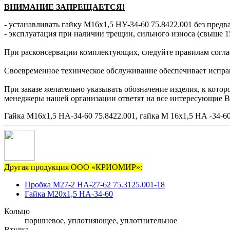
ВНИМАНИЕ ЗАПРЕЩАЕТСЯ!
- устанавливать гайку М16х1,5 НУ-34-60 75.8422.001 без предв
- эксплуатация при наличии трещин, сильного износа (свыше 1
При расконсервации комплектующих, следуйте правилам согла
Своевременное техническое обслуживание обеспечивает исправн
При заказе желательно указывать обозначение изделия, к котор
менеджеры нашей организации ответят на все интересующие В
Гайка М16х1,5 НА-34-60 75.8422.001, гайка М 16х1,5 НА -34-60
Другая продукция ООО «КРИОМИР»:
Пробка М27-2 НА-27-62 75.3125.001-18
Гайка М20х1,5 НА-34-60
Кольцо
поршневое, уплотняющее, уплотнительное
Втулка