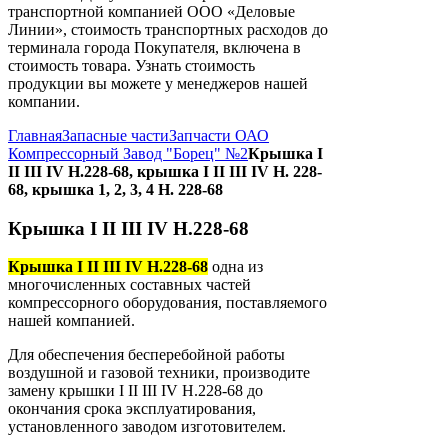
транспортной компанией ООО «Деловые
Линии», стоимость транспортных расходов до
терминала города Покупателя, включена в
стоимость товара. Узнать стоимость
продукции вы можете у менеджеров нашей
компании.
Главная
Запасные части
Запчасти ОАО
Компрессорный Завод "Борец" №2
Крышка I
II III IV Н.228-68, крышка I II III IV Н. 228-
68, крышка 1, 2, 3, 4 Н. 228-68
Крышка I II III IV Н.228-68
Крышка I II III IV Н.228-68
одна из
многочисленных составных частей
компрессорного оборудования, поставляемого
нашей компанией.
Для обеспечения бесперебойной работы
воздушной и газовой техники, производите
замену крышки І ІІ ІІІ IV Н.228-68 до
окончания срока эксплуатирования,
установленного заводом изготовителем.