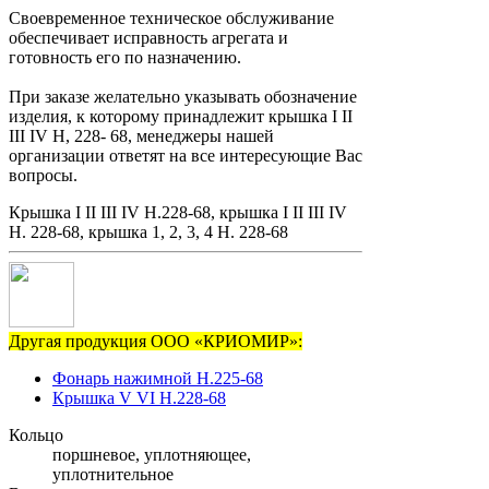
Своевременное техническое обслуживание
обеспечивает исправность агрегата и
готовность его по назначению.
При заказе желательно указывать обозначение
изделия, к которому принадлежит крышка I II
III IV Н, 228- 68, менеджеры нашей
организации ответят на все интересующие Вас
вопросы.
Крышка I II III IV Н.228-68, крышка I II III IV
Н. 228-68, крышка 1, 2, 3, 4 Н. 228-68
Другая продукция ООО «КРИОМИР»:
Фонарь нажимной Н.225-68
Крышка V VI Н.228-68
Кольцо
поршневое, уплотняющее,
уплотнительное