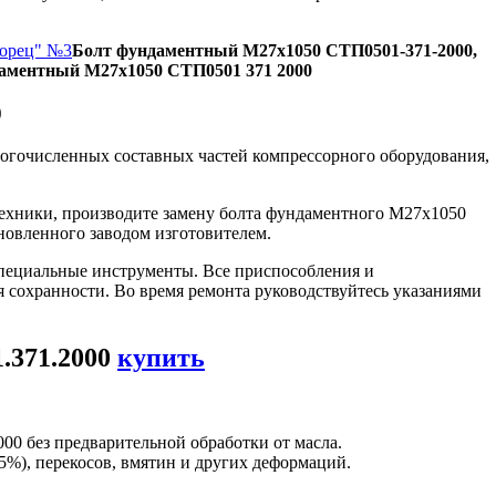
Борец" №3
Болт фундаментный М27х1050 СТП0501-371-2000,
даментный М27х1050 СТП0501 371 2000
0
огочисленных составных частей компрессорного оборудования,
техники, производите замену болта фундаментного М27х1050
новленного заводом изготовителем.
пециальные инструменты. Все приспособления и
я сохранности. Во время ремонта руководствуйтесь указаниями
.371.2000
купить
0 без предварительной обработки от масла.
5%), перекосов, вмятин и других деформаций.