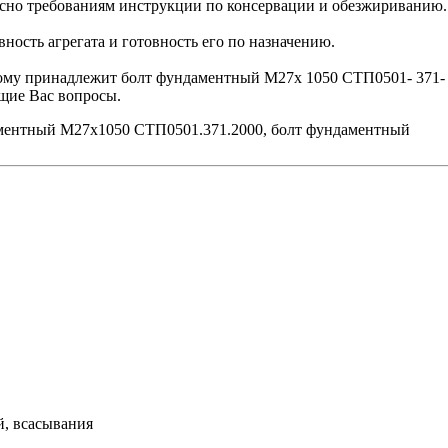
сно требованиям инструкции по консервации и обезжириванию.
ость агрегата и готовность его по назначению.
орому принадлежит болт фундаментный М27х 1050 СТП0501- 371-
щие Вас вопросы.
ментный М27х1050 СТП0501.371.2000, болт фундаментный
й, всасывания