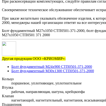
При расконсервации комплектующих, следуйте правилам согла
Своевременное техническое обслуживание обеспечивает исправн
При заказе желательно указывать обозначение изделия, к кот
2000, менеджеры нашей организации ответят на все интересую
Болт фундаментный М27х1050 СТП0501-371-2000, болт фунда
М27х1050 СТП0501 371 2000
Другая продукция ООО «КРИОМИР»:
Болт фундаментный М24х900 СТП0501-371-2000
Болт фундаментный М30х1300 СТП0501-371-2000
Кольцо
поршневое, уплотняющее, уплотнительное
Втулка
рабочая, направляющая, шатуна, крейцкопфа
Клапан
нагнетающий, нагнетательный, нагнетания, всасывающи
Подшипник