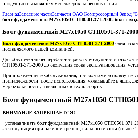
продукции вы можете у менеджеров нашей компании.
Главная
Запасные части
Запчасти ОАО Компрессорный Завод "
болт фундаментный М27х1050 СТП0501.371.2000, болт фун
Болт фундаментный М27х1050 СТП0501-371-200
Болт фундаментный М27х1050 СТП0501-371-2000
одна из мн
поставляемого нашей компанией.
Для обеспечения бесперебойной работы воздушной и газовой 
СТП0501-371-2000 до окончания срока эксплуатирования, уста
При проведении техобслуживания, при монтаже используйте с
принадлежности, после использования, укладывайте в ящик дл
мер безопасности, изложенных в тех паспорте.
Болт фундаментный М27х1050 СТП0501
ВНИМАНИЕ ЗАПРЕЩАЕТСЯ!
- устанавливать болт фундаментный М27х1050 СТП0501-371-200
- эксплуатация при наличии трещин, сильного износа (свыше 1