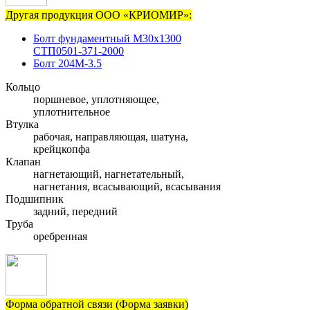
Другая продукция ООО «КРИОМИР»:
Болт фундаментный М30х1300
СТП0501-371-2000
Болт 204М-3.5
Кольцо
поршневое, уплотняющее,
уплотнительное
Втулка
рабочая, направляющая, шатуна,
крейцкопфа
Клапан
нагнетающий, нагнетательный,
нагнетания, всасывающий, всасывания
Подшипник
задний, передний
Труба
оребренная
Форма обратной связи (Форма заявки)