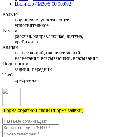
Цилиндр 4М30/5.00.00.002
Кольцо
поршневое, уплотняющее,
уплотнительное
Втулка
рабочая, направляющая, шатуна,
крейцкопфа
Клапан
нагнетающий, нагнетательный,
нагнетания, всасывающий, всасывания
Подшипник
задний, передний
Труба
оребренная
Форма обратной связи (Форма заявки)