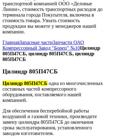
транспортной компанией ООО «Деловые
Линии», стоимость транспортных расходов до
терминала города Покупателя, включена в
стоимость товара. Узнать стоимость
продукции вы можете у менеджеров нашей
компании.
Главная
Запасные части
Запчасти ОАО
Компрессорный Завод "Борец" №10
Цилиндр
805П47СБ, цилиндр 805П47СБ, цилиндр
805П47СБ
Цилиндр 805П47СБ
Цилиндр 805П47СБ
одна из многочисленных
составных частей компрессорного
оборудования, поставляемого нашей
компанией.
Для обеспечения бесперебойной работы
воздушной и газовой техники, производите
замену цилиндра 805П47СБ до окончания
срока эксплуатирования, установленного
заводом изготовителем.