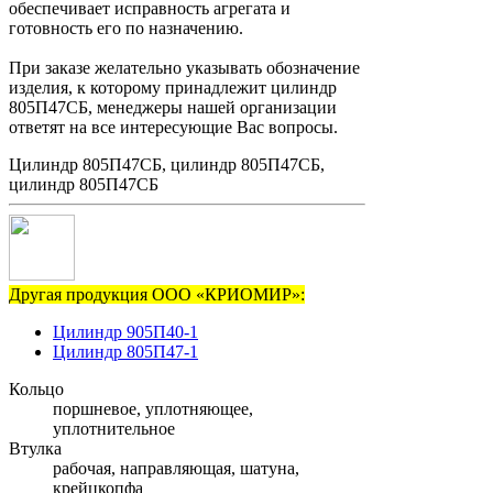
обеспечивает исправность агрегата и
готовность его по назначению.
При заказе желательно указывать обозначение
изделия, к которому принадлежит цилиндр
805П47СБ, менеджеры нашей организации
ответят на все интересующие Вас вопросы.
Цилиндр 805П47СБ, цилиндр 805П47СБ,
цилиндр 805П47СБ
Другая продукция ООО «КРИОМИР»:
Цилиндр 905П40-1
Цилиндр 805П47-1
Кольцо
поршневое, уплотняющее,
уплотнительное
Втулка
рабочая, направляющая, шатуна,
крейцкопфа