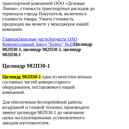
транспортной компанией ООО «Деловые
Линии», стоимость транспортных расходов до
терминала города Покупателя, включена в
стоимость товара. Узнать стоимость
продукции вы можете у менеджеров нашей
компании.
Главная
Запасные части
Запчасти ОАО
Компрессорный Завод "Борец" №10
Цилиндр
982П30-1, цилиндр 982П30-1, цилиндр
982П30.1
Цилиндр 982П30-1
Цилиндр 982П30-1
одна из многочисленных
составных частей компрессорного
оборудования, поставляемого нашей
компанией.
Для обеспечения бесперебойной работы
воздушной и газовой техники, производите
замену цилиндра 982П30-1 до окончания
срока эксплуатирования, установленного
заводом изготовителем.