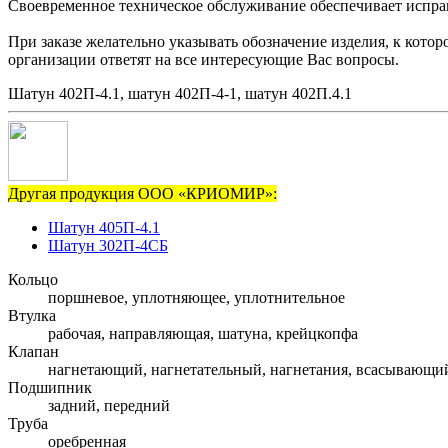
Своевременное техническое обслуживание обеспечивает исправн
При заказе желательно указывать обозначение изделия, к кото
организации ответят на все интересующие Вас вопросы.
Шатун 402П-4.1, шатун 402П-4-1, шатун 402П.4.1
Другая продукция ООО «КРИОМИР»:
Шатун 405П-4.1
Шатун 302П-4СБ
Кольцо
поршневое, уплотняющее, уплотнительное
Втулка
рабочая, направляющая, шатуна, крейцкопфа
Клапан
нагнетающий, нагнетательный, нагнетания, всасывающи
Подшипник
задний, передний
Труба
оребренная