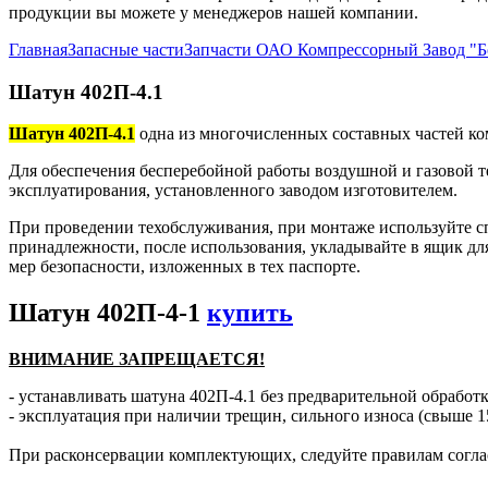
продукции вы можете у менеджеров нашей компании.
Главная
Запасные части
Запчасти ОАО Компрессорный Завод "
Шатун 402П-4.1
Шатун 402П-4.1
одна из многочисленных составных частей ко
Для обеспечения бесперебойной работы воздушной и газовой т
эксплуатирования, установленного заводом изготовителем.
При проведении техобслуживания, при монтаже используйте с
принадлежности, после использования, укладывайте в ящик дл
мер безопасности, изложенных в тех паспорте.
Шатун 402П-4-1
купить
ВНИМАНИЕ ЗАПРЕЩАЕТСЯ!
- устанавливать шатуна 402П-4.1 без предварительной обработк
- эксплуатация при наличии трещин, сильного износа (свыше 1
При расконсервации комплектующих, следуйте правилам согла