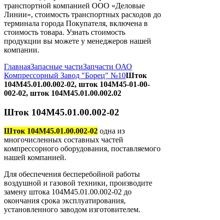
транспортной компанией ООО «Деловые
Линии», стоимость транспортных расходов до
терминала города Покупателя, включена в
стоимость товара. Узнать стоимость
продукции вы можете у менеджеров нашей
компании.
Главная
Запасные части
Запчасти ОАО
Компрессорный Завод "Борец" №10
Шток
104М45.01.00.002-02, шток 104М45-01-00-
002-02, шток 104М45.01.00.002.02
Шток 104М45.01.00.002-02
Шток 104М45.01.00.002-02
одна из
многочисленных составных частей
компрессорного оборудования, поставляемого
нашей компанией.
Для обеспечения бесперебойной работы
воздушной и газовой техники, производите
замену штока 104М45.01.00.002-02 до
окончания срока эксплуатирования,
установленного заводом изготовителем.