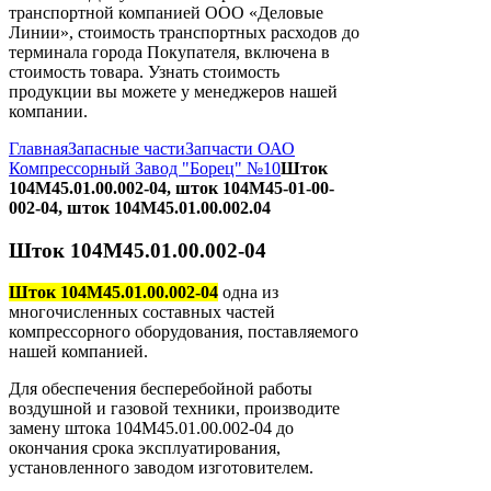
транспортной компанией ООО «Деловые
Линии», стоимость транспортных расходов до
терминала города Покупателя, включена в
стоимость товара. Узнать стоимость
продукции вы можете у менеджеров нашей
компании.
Главная
Запасные части
Запчасти ОАО
Компрессорный Завод "Борец" №10
Шток
104М45.01.00.002-04, шток 104М45-01-00-
002-04, шток 104М45.01.00.002.04
Шток 104М45.01.00.002-04
Шток 104М45.01.00.002-04
одна из
многочисленных составных частей
компрессорного оборудования, поставляемого
нашей компанией.
Для обеспечения бесперебойной работы
воздушной и газовой техники, производите
замену штока 104М45.01.00.002-04 до
окончания срока эксплуатирования,
установленного заводом изготовителем.