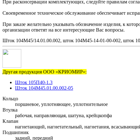
При расконсервации комплектующих, следуйте правилам согла
Своевременное техническое обслуживание обеспечивает исправн
При заказе желательно указывать обозначение изделия, к кото
организации ответят на все интересующие Вас вопросы.
Шток 104М45/14.01.00.002, шток 104М45-14-01-00-002, шток 1
Другая продукция ООО «КРИОМИР»:
Шток 105П40-1.3
Шток 104М45.01.00.002-05
Кольцо
поршневое, уплотняющее, уплотнительное
Втулка
рабочая, направляющая, шатуна, крейцкопфа
Клапан
нагнетающий, нагнетательный, нагнетания, всасывающи
Подшипник
задний, передний