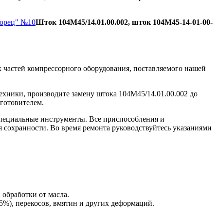
Борец" №10
Шток 104М45/14.01.00.002, шток 104М45-14-01-00-
 частей компрессорного оборудования, поставляемого нашей
ехники, производите замену штока 104М45/14.01.00.002 до
зготовителем.
пециальные инструменты. Все приспособления и
я сохранности. Во время ремонта руководствуйтесь указаниями
 обработки от масла.
5%), перекосов, вмятин и других деформаций.