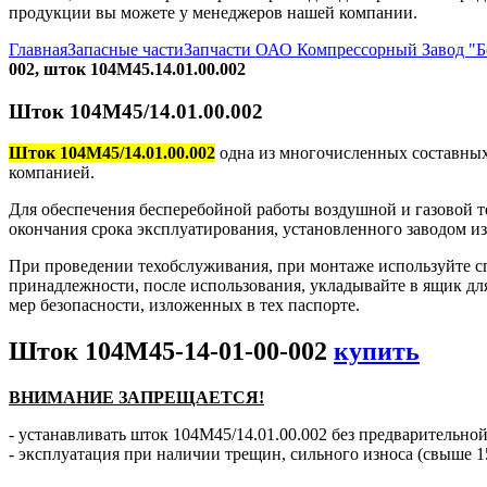
продукции вы можете у менеджеров нашей компании.
Главная
Запасные части
Запчасти ОАО Компрессорный Завод "
002, шток 104М45.14.01.00.002
Шток 104М45/14.01.00.002
Шток 104М45/14.01.00.002
одна из многочисленных составных
компанией.
Для обеспечения бесперебойной работы воздушной и газовой т
окончания срока эксплуатирования, установленного заводом и
При проведении техобслуживания, при монтаже используйте с
принадлежности, после использования, укладывайте в ящик дл
мер безопасности, изложенных в тех паспорте.
Шток 104М45-14-01-00-002
купить
ВНИМАНИЕ ЗАПРЕЩАЕТСЯ!
- устанавливать шток 104М45/14.01.00.002 без предварительной
- эксплуатация при наличии трещин, сильного износа (свыше 1