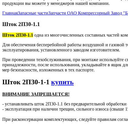
продукции вы можете у менеджеров нашей компании.
Главная
Запасные части
Запчасти ОАО Компрессорный Завод "
Шток 2П30-1.1
Шток 2П30-1.1
одна из многочисленных составных частей ком
Для обеспечения бесперебойной работы воздушной и газовой т
эксплуатирования, установленного заводом изготовителем.
При проведении техобслуживания, при монтаже используйте с
принадлежности, после использования, укладывайте в ящик дл
мер безопасности, изложенных в тех паспорте.
Шток 2П30-1-1
купить
ВНИМАНИЕ ЗАПРЕЩАЕТСЯ!
- устанавливать шток 2П30-1.1 без предварительной обработки 
- эксплуатация при наличии трещин, сильного износа (свыше 1
При расконсервации комплектующих, следуйте правилам согла