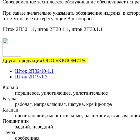
Своевременное техническое обслуживание обеспечивает исправн
При заказе желательно указывать обозначение изделия, к кот
ответят на все интересующие Вас вопросы.
Шток 2П30-1.1, шток 2П30-1-1, шток 2П30.1.1
Другая продукция ООО «КРИОМИР»:
Шток 2П32/10-1.1
Шток 2П19-1.3
Кольцо
поршневое, уплотняющее, уплотнительное
Втулка
рабочая, направляющая, шатуна, крейцкопфа
Клапан
нагнетающий, нагнетательный, нагнетания, всасывающи
Подшипник
задний, передний
Труба
оребренная