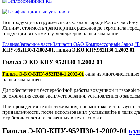
Вся продукция отгружается со склада в городе Ростов-на-До
Линии», стоимость транспортных расходов до терминала города
продукции вы можете у менеджеров нашей компании.
Главная
Запасные части
Запчасти ОАО Компрессорный Завод "
КПУ-952П30-1-2002-01, гильза Э.КО.КПУ.952П30.1.2002.01
Гильза Э-КО-КПУ-952П30-1.2002-01
Гильза Э-КО-КПУ-952П30-1.2002-01
одна из многочисленных 
нашей компанией.
Для обеспечения бесперебойной работы воздушной и газовой 
до окончания срока эксплуатирования, установленного заводом
При проведении техобслуживания, при монтаже используйте с
принадлежности, после использования, укладывайте в ящик дл
мер безопасности, изложенных в тех паспорте.
Гильза Э-КО-КПУ-952П30-1-2002-01
ку