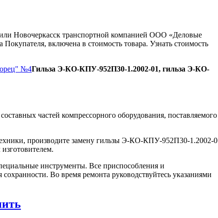
ну или Новочеркасск транспортной компанией ООО «Деловые
 Покупателя, включена в стоимость товара. Узнать стоимость
Борец" №4
Гильза Э-КО-КПУ-952П30-1.2002-01, гильза Э-КО-
составных частей компрессорного оборудования, поставляемого
техники, производите замену гильзы Э-КО-КПУ-952П30-1.2002-0
 изготовителем.
пециальные инструменты. Все приспособления и
я сохранности. Во время ремонта руководствуйтесь указаниями
пить