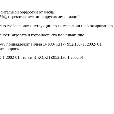
рительной обработки от масла.
5%), перекосов, вмятин и других деформаций.
сно требованиям инструкции по консервации и обезжириванию.
ость агрегата и готовность его по назначению.
ому принадлежит гильза Э- КО- КПУ- 952П30- 1, 2002- 01,
ас вопросы.
1-2002-01, гильза Э.КО.КПУ.952П30.1.2002.01