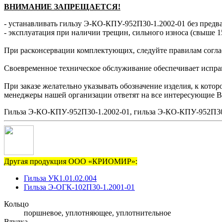
ВНИМАНИЕ ЗАПРЕЩАЕТСЯ!
- устанавливать гильзу Э-КО-КПУ-952П30-1.2002-01 без предва
- эксплуатация при наличии трещин, сильного износа (свыше 1
При расконсервации комплектующих, следуйте правилам согла
Своевременное техническое обслуживание обеспечивает исправн
При заказе желательно указывать обозначение изделия, к котор
менеджеры нашей организации ответят на все интересующие В
Гильза Э-КО-КПУ-952П30-1.2002-01, гильза Э-КО-КПУ-952П30-
Другая продукция ООО «КРИОМИР»:
Гильза УК1.01.02.004
Гильза Э-ОГК-102П30-1.2001-01
Кольцо
поршневое, уплотняющее, уплотнительное
Втулка