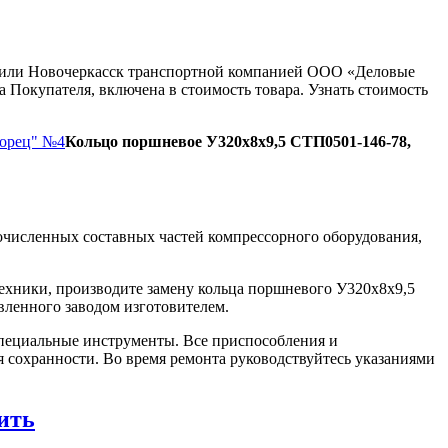
ну или Новочеркасск транспортной компанией ООО «Деловые
 Покупателя, включена в стоимость товара. Узнать стоимость
Борец" №4
Кольцо поршневое У320х8х9,5 СТП0501-146-78,
очисленных составных частей компрессорного оборудования,
ехники, производите замену кольца поршневого У320х8х9,5
вленного заводом изготовителем.
пециальные инструменты. Все приспособления и
я сохранности. Во время ремонта руководствуйтесь указаниями
ить