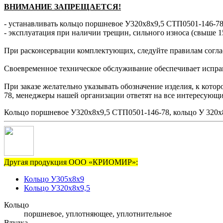
ВНИМАНИЕ ЗАПРЕЩАЕТСЯ!
- устанавливать кольцо поршневое У320х8х9,5 СТП0501-146-78 
- эксплуатация при наличии трещин, сильного износа (свыше 1
При расконсервации комплектующих, следуйте правилам согла
Своевременное техническое обслуживание обеспечивает исправн
При заказе желательно указывать обозначение изделия, к кото
78, менеджеры нашей организации ответят на все интересующи
Кольцо поршневое У320х8х9,5 СТП0501-146-78, кольцо У 320х
Другая продукция ООО «КРИОМИР»:
Кольцо У305х8х9
Кольцо У320х8х9,5
Кольцо
поршневое, уплотняющее, уплотнительное
Втулка