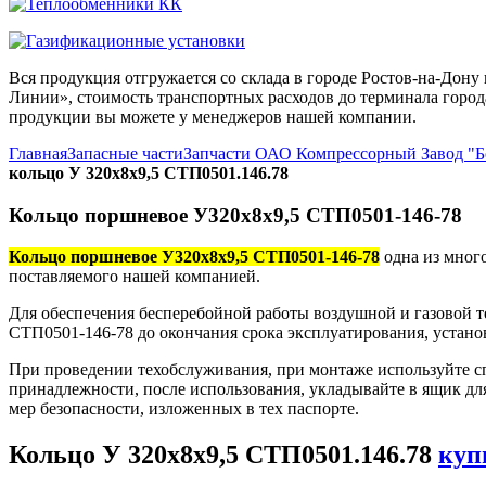
Вся продукция отгружается со склада в городе Ростов-на-До
Линии», стоимость транспортных расходов до терминала города
продукции вы можете у менеджеров нашей компании.
Главная
Запасные части
Запчасти ОАО Компрессорный Завод "
кольцо У 320х8х9,5 СТП0501.146.78
Кольцо поршневое У320х8х9,5 СТП0501-146-78
Кольцо поршневое У320х8х9,5 СТП0501-146-78
одна из мног
поставляемого нашей компанией.
Для обеспечения бесперебойной работы воздушной и газовой т
СТП0501-146-78 до окончания срока эксплуатирования, устано
При проведении техобслуживания, при монтаже используйте с
принадлежности, после использования, укладывайте в ящик дл
мер безопасности, изложенных в тех паспорте.
Кольцо У 320х8х9,5 СТП0501.146.78
куп