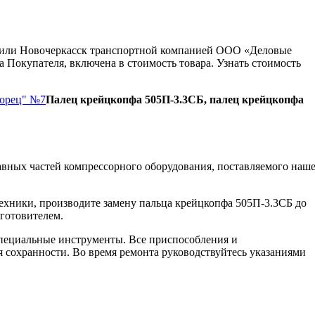
ну или Новочеркасск транспортной компанией ООО «Деловые
 Покупателя, включена в стоимость товара. Узнать стоимость
Борец" №7
Палец крейцкопфа 505П-3.3СБ, палец крейцкопфа
вных частей компрессорного оборудования, поставляемого наш
ехники, производите замену пальца крейцкопфа 505П-3.3СБ до
зготовителем.
пециальные инструменты. Все приспособления и
я сохранности. Во время ремонта руководствуйтесь указаниями