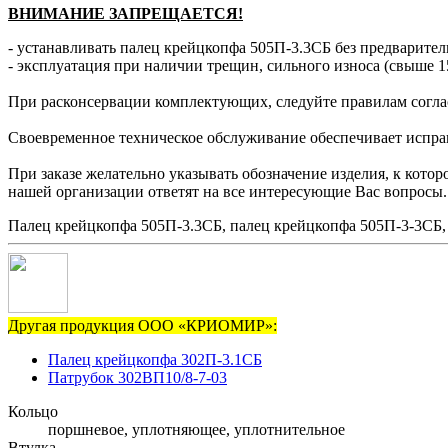
ВНИМАНИЕ ЗАПРЕЩАЕТСЯ!
- устанавливать палец крейцкопфа 505П-3.3СБ без предварител
- эксплуатация при наличии трещин, сильного износа (свыше 1
При расконсервации комплектующих, следуйте правилам согла
Своевременное техническое обслуживание обеспечивает исправн
При заказе желательно указывать обозначение изделия, к кот
нашей организации ответят на все интересующие Вас вопросы.
Палец крейцкопфа 505П-3.3СБ, палец крейцкопфа 505П-3-3СБ,
Другая продукция ООО «КРИОМИР»:
Палец крейцкопфа 302П-3.1СБ
Патрубок 302ВП10/8-7-03
Кольцо
поршневое, уплотняющее, уплотнительное
Втулка