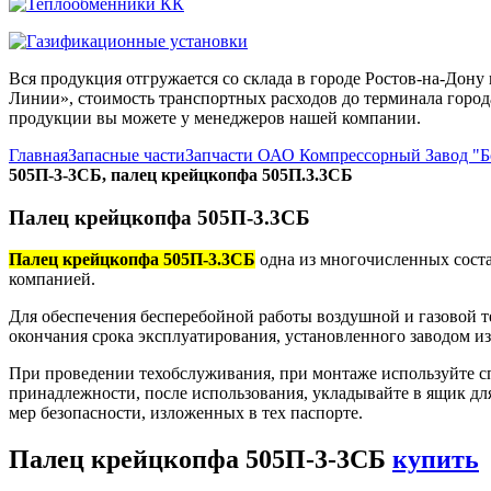
Вся продукция отгружается со склада в городе Ростов-на-До
Линии», стоимость транспортных расходов до терминала города
продукции вы можете у менеджеров нашей компании.
Главная
Запасные части
Запчасти ОАО Компрессорный Завод "
505П-3-3СБ, палец крейцкопфа 505П.3.3СБ
Палец крейцкопфа 505П-3.3СБ
Палец крейцкопфа 505П-3.3СБ
одна из многочисленных соста
компанией.
Для обеспечения бесперебойной работы воздушной и газовой т
окончания срока эксплуатирования, установленного заводом и
При проведении техобслуживания, при монтаже используйте с
принадлежности, после использования, укладывайте в ящик дл
мер безопасности, изложенных в тех паспорте.
Палец крейцкопфа 505П-3-3СБ
купить