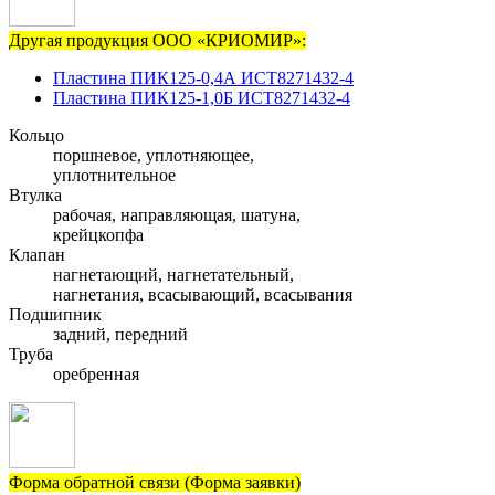
Другая продукция ООО «КРИОМИР»:
Пластина ПИК125-0,4А ИСТ8271432-4
Пластина ПИК125-1,0Б ИСТ8271432-4
Кольцо
поршневое, уплотняющее,
уплотнительное
Втулка
рабочая, направляющая, шатуна,
крейцкопфа
Клапан
нагнетающий, нагнетательный,
нагнетания, всасывающий, всасывания
Подшипник
задний, передний
Труба
оребренная
Форма обратной связи (Форма заявки)