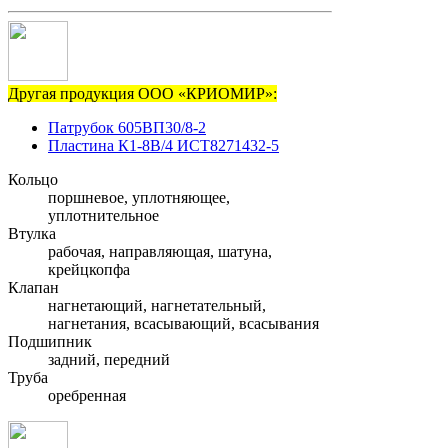
Другая продукция ООО «КРИОМИР»:
Патрубок 605ВП30/8-2
Пластина К1-8В/4 ИСТ8271432-5
Кольцо
поршневое, уплотняющее,
уплотнительное
Втулка
рабочая, направляющая, шатуна,
крейцкопфа
Клапан
нагнетающий, нагнетательный,
нагнетания, всасывающий, всасывания
Подшипник
задний, передний
Труба
оребренная