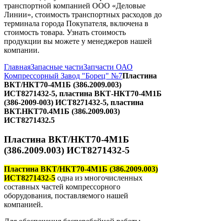
транспортной компанией ООО «Деловые
Линии», стоимость транспортных расходов до
терминала города Покупателя, включена в
стоимость товара. Узнать стоимость
продукции вы можете у менеджеров нашей
компании.
Главная
Запасные части
Запчасти ОАО
Компрессорный Завод "Борец" №7
Пластина
ВКТ/НКТ70-4М1Б (386.2009.003)
ИСТ8271432-5, пластина ВКТ-НКТ70-4М1Б
(386-2009-003) ИСТ8271432-5, пластина
ВКТ.НКТ70.4М1Б (386.2009.003)
ИСТ8271432.5
Пластина ВКТ/НКТ70-4М1Б
(386.2009.003) ИСТ8271432-5
Пластина ВКТ/НКТ70-4М1Б (386.2009.003)
ИСТ8271432-5
одна из многочисленных
составных частей компрессорного
оборудования, поставляемого нашей
компанией.