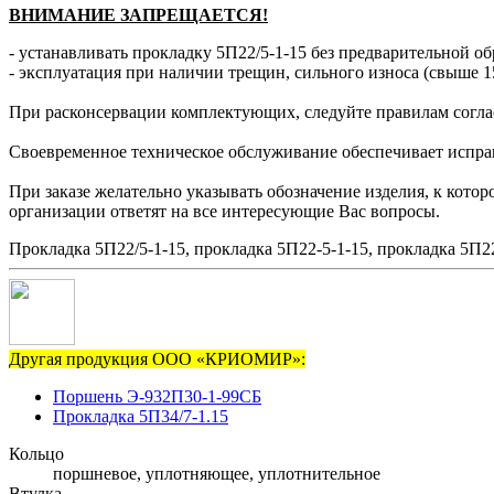
ВНИМАНИЕ ЗАПРЕЩАЕТСЯ!
- устанавливать прокладку 5П22/5-1-15 без предварительной об
- эксплуатация при наличии трещин, сильного износа (свыше 1
При расконсервации комплектующих, следуйте правилам согла
Своевременное техническое обслуживание обеспечивает исправн
При заказе желательно указывать обозначение изделия, к кото
организации ответят на все интересующие Вас вопросы.
Прокладка 5П22/5-1-15, прокладка 5П22-5-1-15, прокладка 5П22
Другая продукция ООО «КРИОМИР»:
Поршень Э-932П30-1-99СБ
Прокладка 5П34/7-1.15
Кольцо
поршневое, уплотняющее, уплотнительное
Втулка