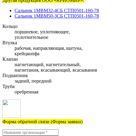
Другая продукция ООО «КРИОМИР»:
Сальник 1МВМ32-4СБ СТП0501-160-78
Сальник 1МВМ50-3СБ СТП0501-160-78
Кольцо
поршневое, уплотняющее,
уплотнительное
Втулка
рабочая, направляющая, шатуна,
крейцкопфа
Клапан
нагнетающий, нагнетательный,
нагнетания, всасывающий, всасывания
Подшипник
задний, передний
Труба
оребренная
Форма обратной связи (Форма заявки)