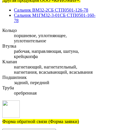
Другая продукция ООО «КРИОМИР»:
Сальник ВМ32-2СБ СТП0501-126-78
Сальник М1ГМ32-3-01СБ СТП0501-160-
78
Кольцо
поршневое, уплотняющее,
уплотнительное
Втулка
рабочая, направляющая, шатуна,
крейцкопфа
Клапан
нагнетающий, нагнетательный,
нагнетания, всасывающий, всасывания
Подшипник
задний, передний
Труба
оребренная
Форма обратной связи (Форма заявки)