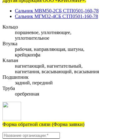
Другая продукция ООО «КРИОМИР»:
Сальник МВМ50-2СБ СТП0501-160-78
Сальник МГМ32-4СБ СТП0501-160-78
Кольцо
поршневое, уплотняющее,
уплотнительное
Втулка
рабочая, направляющая, шатуна,
крейцкопфа
Клапан
нагнетающий, нагнетательный,
нагнетания, всасывающий, всасывания
Подшипник
задний, передний
Труба
оребренная
Форма обратной связи (Форма заявки)