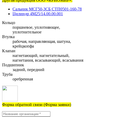
Другая продукция ООО «КРИОМИР»:
Сальник МСГ50-3СБ СТП0501-160-78
Цилиндр 4М25/14.00.00.001
Кольцо
поршневое, уплотняющее,
уплотнительное
Втулка
рабочая, направляющая, шатуна,
крейцкопфа
Клапан
нагнетающий, нагнетательный,
нагнетания, всасывающий, всасывания
Подшипник
задний, передний
Труба
оребренная
Форма обратной связи (Форма заявки)