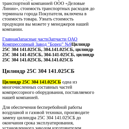
транспортной компанией ООО «Деловые
Линии», стоимость транспортных расходов до
терминала города Покупателя, включена в
стоимость товара. Узнать стоимость
продукции вы можете у менеджеров нашей
компании.
Главная
Запасные части
Запчасти ОАО
Компрессорный Завод "Борец" №9
Цилиндр
25С 304 141.025СБ, 304.141.025СБ, цилиндр
25С 304 141-025СБ, 304-141-025СБ, цилиндр
25С 304 141.025СБ, 304.141.025СБ
Цилиндр 25С 304 141.025СБ
Цилиндр 25С 304 141.025СБ
одна из
многочисленных составных частей
компрессорного оборудования, поставляемого
нашей компанией.
Для обеспечения бесперебойной работы
воздушной и газовой техники, производите
замену цилиндра 25С 304 141.025СБ до
окончания срока эксплуатирования,
установленного заводом изготовителем.