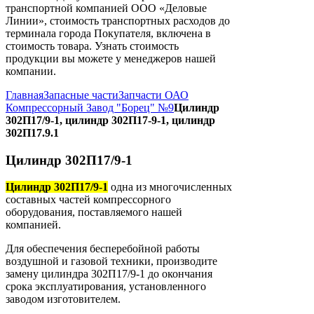
транспортной компанией ООО «Деловые
Линии», стоимость транспортных расходов до
терминала города Покупателя, включена в
стоимость товара. Узнать стоимость
продукции вы можете у менеджеров нашей
компании.
Главная
Запасные части
Запчасти ОАО
Компрессорный Завод "Борец" №9
Цилиндр
302П17/9-1, цилиндр 302П17-9-1, цилиндр
302П17.9.1
Цилиндр 302П17/9-1
Цилиндр 302П17/9-1
одна из многочисленных
составных частей компрессорного
оборудования, поставляемого нашей
компанией.
Для обеспечения бесперебойной работы
воздушной и газовой техники, производите
замену цилиндра 302П17/9-1 до окончания
срока эксплуатирования, установленного
заводом изготовителем.