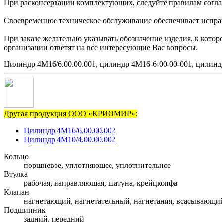
При расконсервации комплектующих, следуйте правилам согла
Своевременное техническое обслуживание обеспечивает исправн
При заказе желательно указывать обозначение изделия, к кото
организации ответят на все интересующие Вас вопросы.
Цилиндр 4М16/6.00.00.001, цилиндр 4М16-6-00-00-001, цилинд
Другая продукция ООО «КРИОМИР»:
Цилиндр 4М16/6.00.00.002
Цилиндр 4М10/4.00.00.002
Кольцо
поршневое, уплотняющее, уплотнительное
Втулка
рабочая, направляющая, шатуна, крейцкопфа
Клапан
нагнетающий, нагнетательный, нагнетания, всасывающи
Подшипник
задний, передний