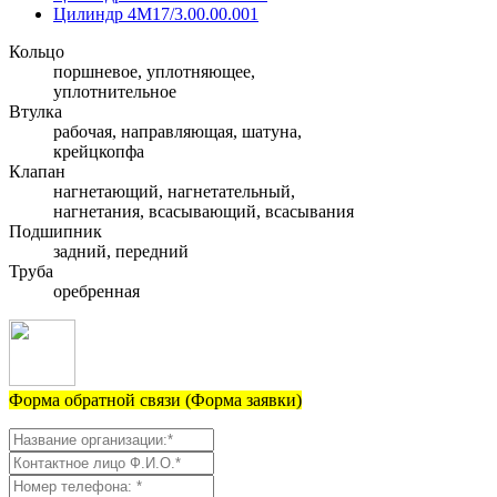
Цилиндр 4М17/3.00.00.001
Кольцо
поршневое, уплотняющее,
уплотнительное
Втулка
рабочая, направляющая, шатуна,
крейцкопфа
Клапан
нагнетающий, нагнетательный,
нагнетания, всасывающий, всасывания
Подшипник
задний, передний
Труба
оребренная
Форма обратной связи (Форма заявки)