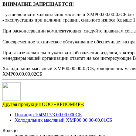
ВНИМАНИЕ ЗАПРЕЩАЕТСЯ!
- устанавливать холодильник масляный ХМР00.00.00-02СБ без 
- эксплуатация при наличии трещин, сильного износа (свыше 1
При расконсервации комплектующих, следуйте правилам согла
Своевременное техническое обслуживание обеспечивает исправн
При заказе желательно указывать обозначение изделия, к кото
менеджеры нашей организации ответят на все интересующие В
Холодильник масляный ХМР00.00.00-02СБ, холодильник масл
ХМР00.00.00.02СБ
Другая продукция ООО «КРИОМИР»:
Цилиндр 104М17/3.00.00.000СБ
Холодильник масляный ХМР00.00.00-00.01СБ
Кольцо
поршневое, уплотняющее, уплотнительное