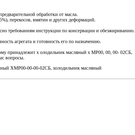
предварительной обработки от масла.
5%), перекосов, вмятин и других деформаций.
сно требованиям инструкции по консервации и обезжириванию.
ость агрегата и готовность его по назначению.
рому принадлежит х олодильник масляный х МР00, 00, 00- 02СБ,
ас вопросы.
яный ХМР00-00-00-02СБ, холодильник масляный