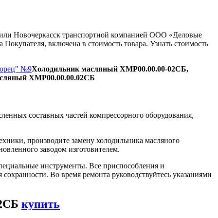
ну или Новочеркасск транспортной компанией ООО «Деловые
 Покупателя, включена в стоимость товара. Узнать стоимость
Борец" №9
Холодильник масляный ХМР00.00.00-02СБ,
асляный ХМР00.00.00.02СБ
сленных составных частей компрессорного оборудования,
ехники, производите замену холодильника масляного
новленного заводом изготовителем.
пециальные инструменты. Все приспособления и
я сохранности. Во время ремонта руководствуйтесь указаниями
02СБ
купить