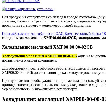
Вся продукция отгружается со склада в городе Ростов-на-До
Линии», стоимость транспортных расходов до терминала города
продукции вы можете у менеджеров нашей компании.
Главная
Запасные части
Запчасти ОАО Компрессорный Завод "
холодильник масляный ХМР00-00-00-02СБ, холодильник м
Холодильник масляный ХМР00.00.00-02СБ
Холодильник масляный ХМР00.00.00-02СБ
одна из многочи
поставляемого нашей компанией.
Для обеспечения бесперебойной работы воздушной и газовой т
ХМР00.00.00-02СБ до окончания срока эксплуатирования, уста
При проведении техобслуживания, при монтаже используйте с
принадлежности, после использования, укладывайте в ящик дл
мер безопасности, изложенных в тех паспорте.
Холодильник масляный ХМР00-00-00-