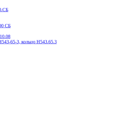
0.СБ
00 СБ
10.08
Н543-65-3, кольцо Н543.65.3