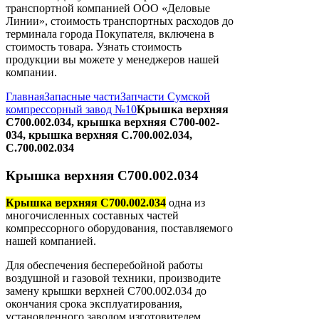
транспортной компанией ООО «Деловые
Линии», стоимость транспортных расходов до
терминала города Покупателя, включена в
стоимость товара. Узнать стоимость
продукции вы можете у менеджеров нашей
компании.
Главная
Запасные части
Запчасти Сумской
компрессорный завод №10
Крышка верхняя
С700.002.034, крышка верхняя С700-002-
034, крышка верхняя С.700.002.034,
С.700.002.034
Крышка верхняя С700.002.034
Крышка верхняя С700.002.034
одна из
многочисленных составных частей
компрессорного оборудования, поставляемого
нашей компанией.
Для обеспечения бесперебойной работы
воздушной и газовой техники, производите
замену крышки верхней С700.002.034 до
окончания срока эксплуатирования,
установленного заводом изготовителем.