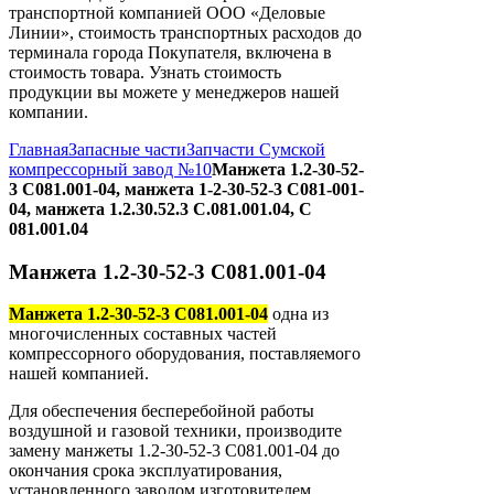
транспортной компанией ООО «Деловые
Линии», стоимость транспортных расходов до
терминала города Покупателя, включена в
стоимость товара. Узнать стоимость
продукции вы можете у менеджеров нашей
компании.
Главная
Запасные части
Запчасти Сумской
компрессорный завод №10
Манжета 1.2-30-52-
3 С081.001-04, манжета 1-2-30-52-3 С081-001-
04, манжета 1.2.30.52.3 С.081.001.04, С
081.001.04
Манжета 1.2-30-52-3 С081.001-04
Манжета 1.2-30-52-3 С081.001-04
одна из
многочисленных составных частей
компрессорного оборудования, поставляемого
нашей компанией.
Для обеспечения бесперебойной работы
воздушной и газовой техники, производите
замену манжеты 1.2-30-52-3 С081.001-04 до
окончания срока эксплуатирования,
установленного заводом изготовителем.