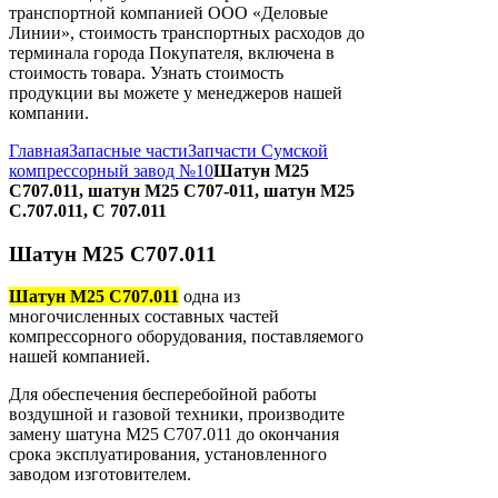
транспортной компанией ООО «Деловые
Линии», стоимость транспортных расходов до
терминала города Покупателя, включена в
стоимость товара. Узнать стоимость
продукции вы можете у менеджеров нашей
компании.
Главная
Запасные части
Запчасти Сумской
компрессорный завод №10
Шатун М25
С707.011, шатун М25 С707-011, шатун М25
С.707.011, С 707.011
Шатун М25 С707.011
Шатун М25 С707.011
одна из
многочисленных составных частей
компрессорного оборудования, поставляемого
нашей компанией.
Для обеспечения бесперебойной работы
воздушной и газовой техники, производите
замену шатуна М25 С707.011 до окончания
срока эксплуатирования, установленного
заводом изготовителем.