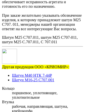
обеспечивает исправность агрегата и
готовность его по назначению.
При заказе желательно указывать обозначение
изделия, к которому принадлежит шатун М25
С707. 011, менеджеры нашей организации
ответят на все интересующие Вас вопросы.
Шатун М25 С707.011, шатун М25 С707-011,
шатун М25 С.707.011, С 707.011
Другая продукция ООО «КРИОМИР»:
Шатун М40 НТК 7-44Р
Шатун М16-25 С707.001
Кольцо
поршневое, уплотняющее,
уплотнительное
Втулка
рабочая, направляющая, шатуна,
крейцкопфа