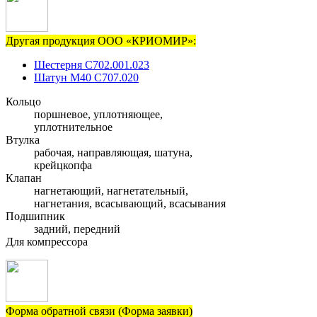
Другая продукция ООО «КРИОМИР»:
Шестерня С702.001.023
Шатун М40 С707.020
Кольцо
поршневое, уплотняющее,
уплотнительное
Втулка
рабочая, направляющая, шатуна,
крейцкопфа
Клапан
нагнетающий, нагнетательный,
нагнетания, всасывающий, всасывания
Подшипник
задний, передний
Для компрессора
Форма обратной связи (Форма заявки)