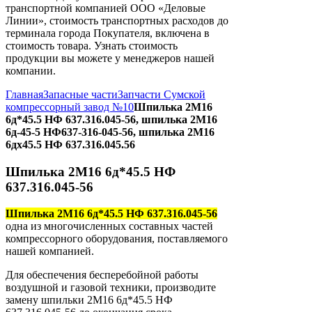
транспортной компанией ООО «Деловые
Линии», стоимость транспортных расходов до
терминала города Покупателя, включена в
стоимость товара. Узнать стоимость
продукции вы можете у менеджеров нашей
компании.
Главная
Запасные части
Запчасти Сумской
компрессорный завод №10
Шпилька 2М16
6д*45.5 НФ 637.316.045-56, шпилька 2М16
6д-45-5 НФ637-316-045-56, шпилька 2М16
6дх45.5 НФ 637.316.045.56
Шпилька 2М16 6д*45.5 НФ
637.316.045-56
Шпилька 2М16 6д*45.5 НФ 637.316.045-56
одна из многочисленных составных частей
компрессорного оборудования, поставляемого
нашей компанией.
Для обеспечения бесперебойной работы
воздушной и газовой техники, производите
замену шпильки 2М16 6д*45.5 НФ