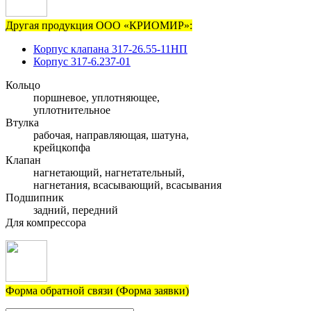
Другая продукция ООО «КРИОМИР»:
Корпус клапана 317-26.55-11НП
Корпус 317-6.237-01
Кольцо
поршневое, уплотняющее,
уплотнительное
Втулка
рабочая, направляющая, шатуна,
крейцкопфа
Клапан
нагнетающий, нагнетательный,
нагнетания, всасывающий, всасывания
Подшипник
задний, передний
Для компрессора
Форма обратной связи (Форма заявки)