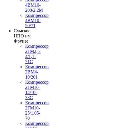
4ВМ10-
200/2,2М
Компрессор
4ВМ10-
50/71
Сумское
НПО им.
Фрунзе
Компрессор
2ГМ2,5-
4/1,1-
71С
Компрессор
2ВМ4-
10/201
Компрессор
2ГМ10-
14/10-
33С
Компрессор
2ГМ10-
25/1,05-
70
Компрессор