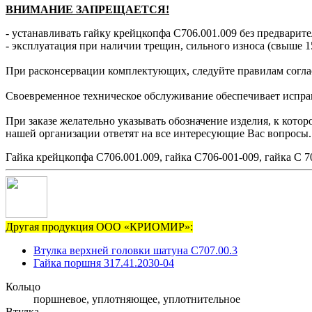
ВНИМАНИЕ ЗАПРЕЩАЕТСЯ!
- устанавливать гайку крейцкопфа С706.001.009 без предварите
- эксплуатация при наличии трещин, сильного износа (свыше 1
При расконсервации комплектующих, следуйте правилам согла
Своевременное техническое обслуживание обеспечивает исправн
При заказе желательно указывать обозначение изделия, к кото
нашей организации ответят на все интересующие Вас вопросы.
Гайка крейцкопфа С706.001.009, гайка С706-001-009, гайка С 70
Другая продукция ООО «КРИОМИР»:
Втулка верхней головки шатуна С707.00.3
Гайка поршня 317.41.2030-04
Кольцо
поршневое, уплотняющее, уплотнительное
Втулка