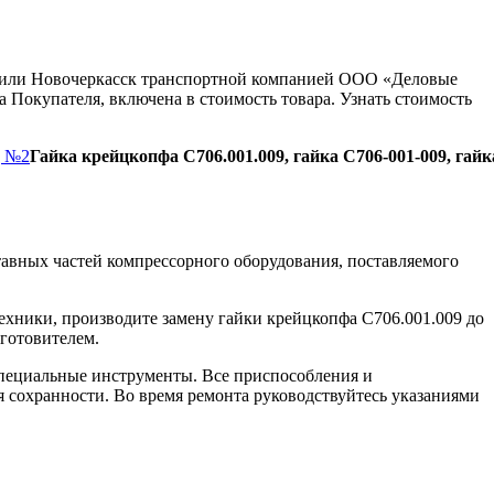
ну или Новочеркасск транспортной компанией ООО «Деловые
 Покупателя, включена в стоимость товара. Узнать стоимость
д №2
Гайка крейцкопфа С706.001.009, гайка С706-001-009, гайк
авных частей компрессорного оборудования, поставляемого
ехники, производите замену гайки крейцкопфа С706.001.009 до
зготовителем.
пециальные инструменты. Все приспособления и
я сохранности. Во время ремонта руководствуйтесь указаниями