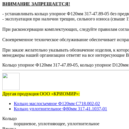
ВНИМАНИЕ ЗАПРЕЩАЕТСЯ!
- устанавливать кольцо упорное Ф120мм 317-47.89-05 без предв
- эксплуатация при наличии трещин, сильного износа (свыше 1
При расконсервации комплектующих, следуйте правилам согла
Своевременное техническое обслуживание обеспечивает исправн
При заказе желательно указывать обозначение изделия, к кото
менеджеры нашей организации ответят на все интересующие В
Кольцо упорное Ф120мм 317-47.89-05, кольцо упорное D120мм 3
Другая продукция ООО «КРИОМИР»:
Кольцо маслосъемное Ф120мм С718.002-02
Кольцо уплотнительное Ф80мм 317-41.1037-01
Кольцо
поршневое, уплотняющее, уплотнительное
Втулка