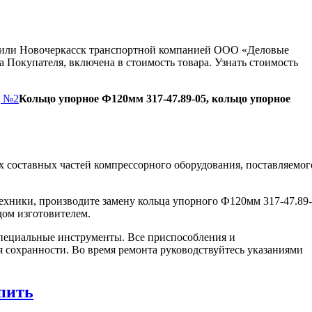
ну или Новочеркасск транспортной компанией ООО «Деловые
 Покупателя, включена в стоимость товара. Узнать стоимость
д №2
Кольцо упорное Ф120мм 317-47.89-05, кольцо упорное
 составных частей компрессорного оборудования, поставляемог
ехники, производите замену кольца упорного Ф120мм 317-47.89-
дом изготовителем.
пециальные инструменты. Все приспособления и
я сохранности. Во время ремонта руководствуйтесь указаниями
пить