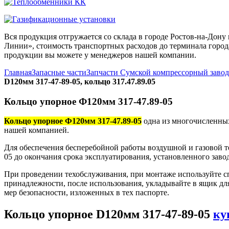
Вся продукция отгружается со склада в городе Ростов-на-До
Линии», стоимость транспортных расходов до терминала города
продукции вы можете у менеджеров нашей компании.
Главная
Запасные части
Запчасти Сумской компрессорный заво
D120мм 317-47-89-05, кольцо 317.47.89.05
Кольцо упорное Ф120мм 317-47.89-05
Кольцо упорное Ф120мм 317-47.89-05
одна из многочисленных
нашей компанией.
Для обеспечения бесперебойной работы воздушной и газовой т
05 до окончания срока эксплуатирования, установленного заво
При проведении техобслуживания, при монтаже используйте с
принадлежности, после использования, укладывайте в ящик дл
мер безопасности, изложенных в тех паспорте.
Кольцо упорное D120мм 317-47-89-05
ку