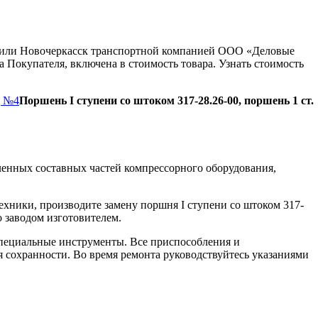
ну или Новочеркасск транспортной компанией ООО «Деловые
 Покупателя, включена в стоимость товара. Узнать стоимость
д №4
Поршень I ступени со штоком 317-28.26-00, поршень 1 ст.
енных составных частей компрессорного оборудования,
ехники, производите замену поршня І ступени со штоком 317-
о заводом изготовителем.
пециальные инструменты. Все приспособления и
я сохранности. Во время ремонта руководствуйтесь указаниями