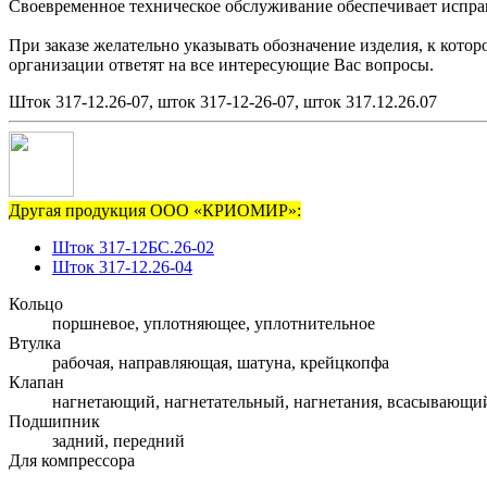
Своевременное техническое обслуживание обеспечивает исправн
При заказе желательно указывать обозначение изделия, к кото
организации ответят на все интересующие Вас вопросы.
Шток 317-12.26-07, шток 317-12-26-07, шток 317.12.26.07
Другая продукция ООО «КРИОМИР»:
Шток 317-12БС.26-02
Шток 317-12.26-04
Кольцо
поршневое, уплотняющее, уплотнительное
Втулка
рабочая, направляющая, шатуна, крейцкопфа
Клапан
нагнетающий, нагнетательный, нагнетания, всасывающи
Подшипник
задний, передний
Для компрессора