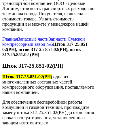
транспортной компанией ООО «Деловые
Линии», стоимость транспортных расходов до
терминала города Покупателя, включена в
стоимость товара. Узнать стоимость
продукции вы можете у менеджеров нашей
компании.
Главная
Запасные части
Запчасти Сумской
компрессорный завод №5
Шток 317-25.851-
02(РН), шток 317-25-851-02(РН), шток
317.25.851.02 (РН)
Шток 317-25.851-02(РН)
Шток 317-25.851-02(РН)
одна из
многочисленных составных частей
компрессорного оборудования, поставляемого
нашей компанией.
Для обеспечения бесперебойной работы
воздушной и газовой техники, производите
замену штока 317-25.851-02(РН) до окончания
срока эксплуатирования, установленного
заводом изготовителем.