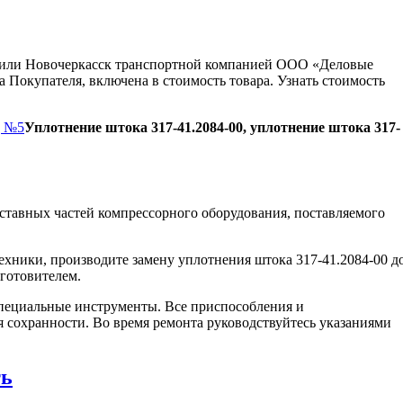
ну или Новочеркасск транспортной компанией ООО «Деловые
 Покупателя, включена в стоимость товара. Узнать стоимость
д №5
Уплотнение штока 317-41.2084-00, уплотнение штока 317-
ставных частей компрессорного оборудования, поставляемого
ехники, производите замену уплотнения штока 317-41.2084-00 д
зготовителем.
пециальные инструменты. Все приспособления и
я сохранности. Во время ремонта руководствуйтесь указаниями
ть