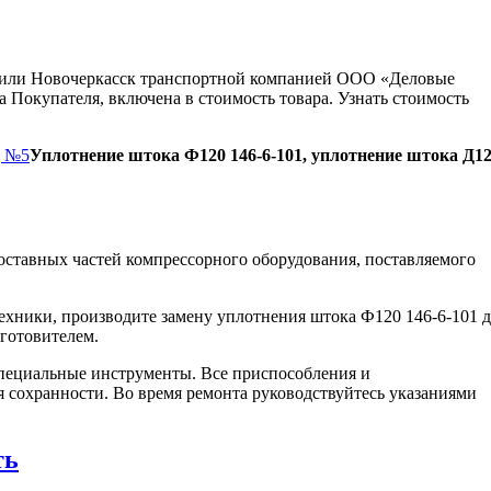
ну или Новочеркасск транспортной компанией ООО «Деловые
 Покупателя, включена в стоимость товара. Узнать стоимость
д №5
Уплотнение штока Ф120 146-6-101, уплотнение штока Д1
ставных частей компрессорного оборудования, поставляемого
ехники, производите замену уплотнения штока Ф120 146-6-101 
зготовителем.
пециальные инструменты. Все приспособления и
я сохранности. Во время ремонта руководствуйтесь указаниями
ть