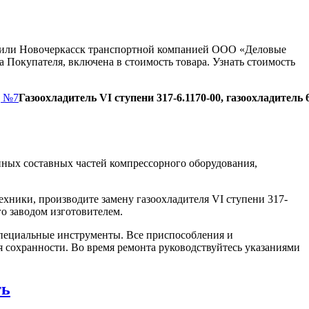
ну или Новочеркасск транспортной компанией ООО «Деловые
 Покупателя, включена в стоимость товара. Узнать стоимость
д №7
Газоохладитель VI ступени 317-6.1170-00, газоохладитель 
ных составных частей компрессорного оборудования,
хники, производите замену газоохладителя VI ступени 317-
го заводом изготовителем.
пециальные инструменты. Все приспособления и
я сохранности. Во время ремонта руководствуйтесь указаниями
ть