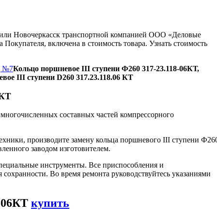
ну или Новочеркасск транспортной компанией ООО «Деловые
 Покупателя, включена в стоимость товара. Узнать стоимость
д №7
Кольцо поршневое III ступени Ф260 317-23.118-06КТ,
вое III ступени D260 317.23.118.06 КТ
6КТ
 многочисленных составных частей компрессорного
ехники, производите замену кольца поршневого ІІІ ступени Ф26
вленного заводом изготовителем.
пециальные инструменты. Все приспособления и
я сохранности. Во время ремонта руководствуйтесь указаниями
8-06КТ
купить