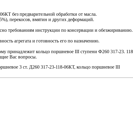
-06КТ без предварительной обработки от масла.
5%), перекосов, вмятин и других деформаций.
сно требованиям инструкции по консервации и обезжириванию.
ость агрегата и готовность его по назначению.
ому принадлежит кольцо поршневое III ступени Ф260 317-23. 118
ющие Вас вопросы.
ршневое 3 ст. Д260 317-23-118-06КТ, кольцо поршневое III