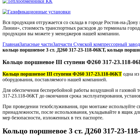
Вся продукция отгружается со склада в городе Ростов-на-До
Линии», стоимость транспортных расходов до терминала города
продукции вы можете у менеджеров нашей компании.
Главная
Запасные части
Запчасти Сумской компрессорный заво
кольцо поршневое 3 ст. Д260 317-23-118-06КТ, кольцо поршне
Кольцо поршневое III ступени Ф260 317-23.118-0
Кольцо поршневое III ступени Ф260 317-23.118-06КТ
одна из
оборудования, поставляемого нашей компанией.
Для обеспечения бесперебойной работы воздушной и газовой т
317-23.118-06КТ до окончания срока эксплуатирования, устано
При проведении техобслуживания, при монтаже используйте с
принадлежности, после использования, укладывайте в ящик дл
мер безопасности, изложенных в тех паспорте.
Кольцо поршневое 3 ст. Д260 317-23-11