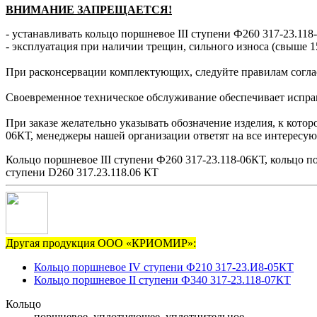
ВНИМАНИЕ ЗАПРЕЩАЕТСЯ!
- устанавливать кольцо поршневое ІІІ ступени Ф260 317-23.118
- эксплуатация при наличии трещин, сильного износа (свыше 1
При расконсервации комплектующих, следуйте правилам согла
Своевременное техническое обслуживание обеспечивает исправн
При заказе желательно указывать обозначение изделия, к котор
06КТ, менеджеры нашей организации ответят на все интересу
Кольцо поршневое III ступени Ф260 317-23.118-06КТ, кольцо по
ступени D260 317.23.118.06 КТ
Другая продукция ООО «КРИОМИР»:
Кольцо поршневое IV ступени Ф210 317-23.И8-05КТ
Кольцо поршневое II ступени Ф340 317-23.118-07КТ
Кольцо
поршневое, уплотняющее, уплотнительное