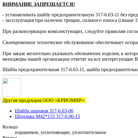
ВНИМАНИЕ ЗАПРЕЩАЕТСЯ!
- устанавливать шайбу предохранительную 317-6.63-11 без пре
- эксплуатация при наличии трещин, сильного износа (свыше 1
При расконсервации комплектующих, следуйте правилам согла
Своевременное техническое обслуживание обеспечивает исправн
При заказе желательно указывать обозначение изделия, к кото
менеджеры нашей организации ответят на все интересующие В
Шайба предохранительная 317-6.63-11, шайба предохранительна
Другая продукция ООО «КРИОМИР»:
Шайба шаровая 317-6.63-06
Шпилька М42*155 317-6.06-15
Кольцо
поршневое, уплотняющее, уплотнительное
Втулка